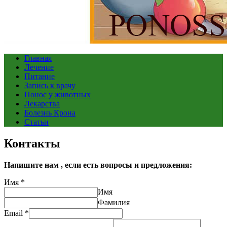
Главная
Лечение
Питание
Запись к врачу
Понос у животных
Лекарства
Болезнь Крона
Статьи
Контакты
Напишите нам , если есть вопросы и предложения:
Имя
*
Имя
Фамилия
Email
*