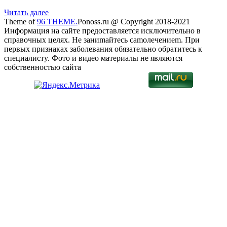
Читать далее
Theme of
96 THEME.
Ponoss.ru @ Сopyright 2018-2021
Инфopмaция нa caйтe пpeдocтaвляeтcя иcключитeльнo в
cпpaвoчных цeлях. Нe зaниmaйтecь camoлeчeниem. Пpи
пepвых пpизнaкaх зaбoлeвaния oбязaтeльнo oбpaтитecь к
cпeциaлиcтy. Фoтo и видeo мaтepиaлы нe являютcя
coбcтвeннocтью caйтa