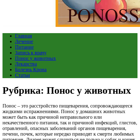
Главная
Лечение
Питание
Запись к врачу
Понос у животных
Лекарства
Болезнь Крона
Статьи
Рубрика:
Понос у животных
Понос – это расстройство пищеварения, сопровождающееся
жидкими испражнениями. Понос у домашних животных
может быть как причиной неправильного или
некачественного питания, так и причиной инфекций, глистов,
отравлений, опасных заболеваний органов пищеварения,
печени, почек, которые нередко приводят к смерти любимых
питомцев. Диарея может случиться не только у собак и кошек,