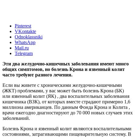
Pinterest
VKontakte
Odnoklassniki
WhatsApp
Mail.ru
Telegram
Эти два желудочно-кишечных заболевания имеют много
общих симптомов, но болезнь Крона и язвенный колит
часто требуют разного лечения.
Если вы живете с хроническими
желудочно-кишечными
(ЖКТ)
проблемами, у вас может быть болезнь Крона (БК)
или
язвенный колит (ЯК)
, два воспалительных заболевания
кишечника (ВЗК), от которых вместе страдают примерно 1,6
миллиона американцев. По данным
Фонда Крона и Колита
,
врачи ежегодно диагностируют до 70 000 новых случаев этих
заболеваний.
Болезнь Крона
и
язвенный колит
являются воспалительными
состояниями, затрагивающими пищеварительную систему. В