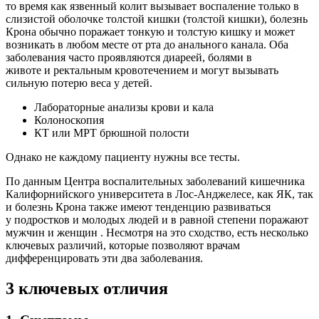
то время как язвенный колит вызывает воспаление только в
слизистой оболочке толстой кишки (толстой кишки), болезнь
Крона обычно поражает тонкую и толстую кишку и может
возникать в любом месте от рта до анального канала. Оба
заболевания часто проявляются диареей,
болями в
животе
и
ректальным кровотечением
и могут вызывать
сильную потерю веса у детей.
Лабораторные анализы крови и кала
Колоноскопия
КТ
или
МРТ
брюшной полости
Однако не каждому пациенту нужны все тесты.
По данным Центра воспалительных заболеваний кишечника
Калифорнийского университета в Лос-Анджелесе, как ЯК, так
и болезнь Крона также имеют тенденцию развиваться
у
подростков и молодых людей
и в равной степени поражают
мужчин и женщин . Несмотря на это сходство, есть несколько
ключевых различий, которые позволяют врачам
дифференцировать эти два заболевания.
3 ключевых отличия