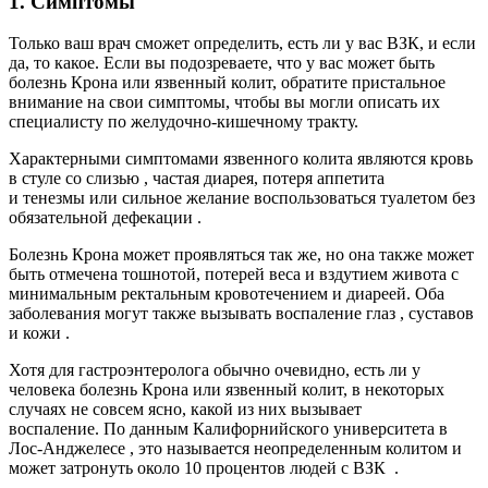
1. Симптомы
Только ваш врач сможет определить, есть ли у вас ВЗК, и если
да, то какое. Если вы подозреваете, что у вас может быть
болезнь Крона или язвенный колит, обратите пристальное
внимание на свои симптомы, чтобы вы могли описать их
специалисту по желудочно-кишечному тракту.
Характерными
симптомами язвенного колита
являются кровь
в стуле со
слизью
, частая диарея, потеря аппетита
и
тенезмы
или сильное желание воспользоваться туалетом без
обязательной
дефекации
.
Болезнь Крона может проявляться так же, но она также может
быть отмечена тошнотой, потерей веса и
вздутием живота
с
минимальным ректальным кровотечением и диареей. Оба
заболевания могут также вызывать воспаление
глаз
, суставов
и
кожи
.
Хотя для гастроэнтеролога обычно очевидно, есть ли у
человека болезнь Крона или язвенный колит, в некоторых
случаях не совсем ясно, какой из них вызывает
воспаление.
По данным Калифорнийского университета в
Лос-Анджелесе
, это называется неопределенным колитом и
может затронуть около 10 процентов людей с ВЗК .