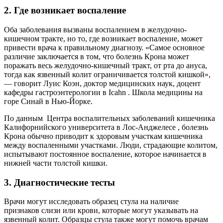
2. Где возникает воспаление
Оба заболевания вызваны воспалением в желудочно-
кишечном тракте, но то, где возникает воспаление, может
привести врача к правильному диагнозу. «Самое основное
различие заключается в том, что болезнь Крона может
поражать весь желудочно-кишечный тракт, от рта до ануса,
тогда как язвенный колит ограничивается толстой кишкой»,
— говорит Луис Коэн, доктор медицинских наук, доцент
кафедры гастроэнтерологии в
Icahn
. Школа медицины на
горе Синай в Нью-Йорке.
По данным
Центра воспалительных заболеваний кишечника
Калифорнийского университета в Лос-Анджелесе
,
болезнь
Крона
обычно приводит к здоровым участкам кишечника
между воспаленными участками. Люди, страдающие колитом,
испытывают постоянное воспаление, которое начинается в
нижней части толстой кишки.
3. Диагностические тесты
Врачи могут исследовать образец стула на наличие
признаков
слизи
или крови, которые могут указывать на
язвенный колит. Образцы стула также могут помочь врачам