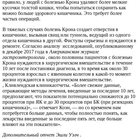
правило, у
людей с болезнью Крона
удаляют более мелкие
кусочки толстой кишки, чтобы попытаться сохранить как
можно больше здорового кишечника. Это требует более
частых операций.
В тяжелых случаях болезнь Крона создает отверстия в
кишечнике,
вызывая свищ
или туннель, ведущий из одного
отдела кишечника в другой. Фистулы серьезны и нуждаются в
ремонте. Согласно анализу
исследований, опубликованному
в декабре 2017 года в
Американском журнале
гастроэнтерологии
, около половины пациентов с болезнью
Крона нуждаются в хирургическом вмешательстве в течение
10 лет после постановки диагноза, в то время как около 30
процентов взрослых с язвенным колитом в какой-то момент
жизни нуждаются в хирургическом вмешательстве.
,
Кливлендская клиника
отчеты. «Более свежие данные,
отражающие методы лечения, введенные за последние 10 лет,
предполагают, что показатели потенциально снижаются до 10
процентов при ЯК и до 30 процентов при БК (при резекциях
кишечника)», — отмечает Коэн, — но со временем нам
потребуется больше данных, чтобы полностью понять, как
лекарства введенные за последние пять лет, еще больше
влияют на эти показатели».
Дополнительный отчет
Эшли Уэлч
.