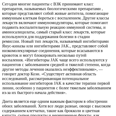
Сегодня многие пациенты с ВЗК принимают класс
препаратов, называемых
биологическими препаратами
,
которые представляют собой живые антитела, помогающие
иммунным клеткам бороться с воспалением. Другие классы
лекарств включают иммуномодуляторы, которые помогают
подавить воспалительную реакцию иммунной системы, и
аминосалицилаты, самый старый класс лекарств, которые
используются для поддержания болезни в стадии
ремиссии. Новый тип лекарств, называемый
ингибиторами
Янус-киназы или ингибиторами JAK.
, представляют собой
низкомолекулярные соединения, которые всасываются в
кровоток и могут блокировать несколько путей
воспаления. «Ингибиторы JAK чаще всего используются у
пациентов с заболеванием средней и тяжелой степени, когда
другие методы лечения оказались неэффективными», —
говорит доктор Коэн. «Существует активная область
исследований, рассматривающая потенциальное
использование ингибиторов JAK в качестве терапии первой
линии, особенно у пациентов с более тяжелым заболеванием
из-за их быстрого начала действия».
Диета
является еще одним важным фактором в обострении
обоих заболеваний. Хотя все люди разные, овощи с высоким
содержанием клетчатки, такие как брокколи и цветная
капуста, сырые продукты и неочищенные фрукты, как