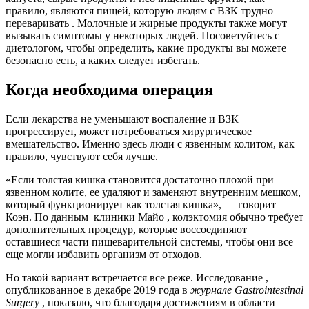
правило, являются пищей, которую людям с ВЗК
трудно
переваривать
. Молочные и жирные продукты также могут
вызывать симптомы у некоторых людей. Посоветуйтесь с
диетологом, чтобы определить, какие продукты вы можете
безопасно есть, а каких следует избегать.
Когда необходима операция
Если лекарства не уменьшают воспаление и ВЗК
прогрессирует, может потребоваться хирургическое
вмешательство. Именно здесь
люди с язвенным колитом,
как
правило, чувствуют себя лучше.
«Если толстая кишка становится достаточно плохой при
язвенном колите, ее удаляют и заменяют внутренним мешком,
который функционирует как толстая кишка», — говорит
Коэн. По данным
клиники Майо
,
колэктомия
обычно требует
дополнительных процедур, которые воссоединяют
оставшиеся части пищеварительной системы, чтобы они все
еще могли избавить организм от отходов.
Но такой вариант встречается все реже. Исследование
,
опубликованное в декабре 2019 года в
журнале Gastrointestinal
Surgery
, показало, что благодаря достижениям в области