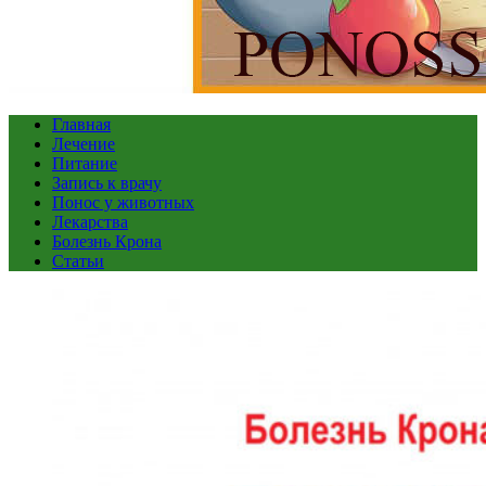
Главная
Лечение
Питание
Запись к врачу
Понос у животных
Лекарства
Болезнь Крона
Статьи