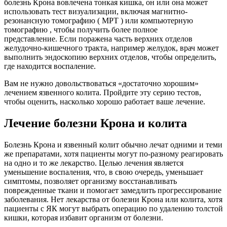
болезнь Крона вовлечена тонкая кишка, он или она может
использовать тест визуализации, включая магнитно-
резонансную томографию (
МРТ
) или
компьютерную
томографию
, чтобы получить более полное
представление. Если поражена часть верхних отделов
желудочно-кишечного тракта, например желудок, врач может
выполнить эндоскопию верхних отделов, чтобы определить,
где находится воспаление.
Вам не нужно довольствоваться «достаточно хорошим»
лечением язвенного колита. Пройдите эту серию тестов,
чтобы оценить, насколько хорошо работает ваше лечение.
Лечение болезни Крона и колита
Болезнь Крона и язвенный колит обычно лечат одними и теми
же препаратами, хотя пациенты могут по-разному реагировать
на одно и то же лекарство. Целью лечения является
уменьшение воспаления, что, в свою очередь, уменьшает
симптомы, позволяет организму восстанавливать
поврежденные ткани и помогает замедлить прогрессирование
заболевания. Нет лекарства от болезни Крона или колита, хотя
пациенты с ЯК могут выбрать операцию по удалению толстой
кишки, которая избавит организм от болезни.