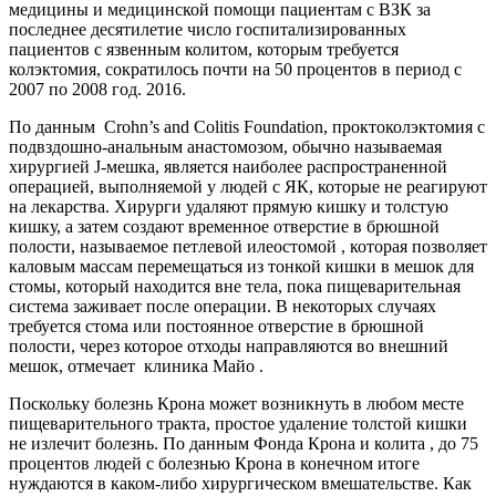
медицины и медицинской помощи пациентам с ВЗК за
последнее десятилетие число госпитализированных
пациентов с язвенным колитом, которым требуется
колэктомия,
сократилось
почти на 50 процентов в период с
2007 по 2008 год. 2016.
По данным
Crohn’s and Colitis Foundation,
проктоколэктомия с
подвздошно-анальным анастомозом, обычно называемая
хирургией J-мешка, является наиболее распространенной
операцией, выполняемой у людей с ЯК, которые не реагируют
на лекарства. Хирурги удаляют прямую кишку и толстую
кишку, а затем создают временное отверстие в брюшной
полости, называемое петлевой
илеостомой
, которая позволяет
каловым массам перемещаться из тонкой кишки в мешок для
стомы, который находится вне тела, пока пищеварительная
система заживает после операции. В некоторых случаях
требуется стома или постоянное отверстие в брюшной
полости, через которое отходы направляются во внешний
мешок, отмечает
клиника Майо
.
Поскольку болезнь Крона может возникнуть в любом месте
пищеварительного тракта, простое удаление толстой кишки
не излечит болезнь. По данным
Фонда Крона и колита
, до 75
процентов людей с болезнью Крона в конечном итоге
нуждаются в каком-либо хирургическом вмешательстве. Как