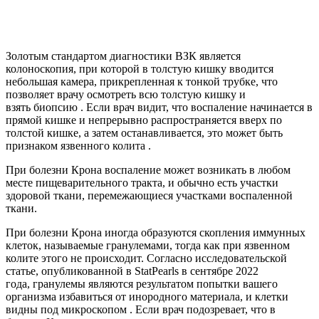
Золотым стандартом диагностики ВЗК является
колоноскопия, при которой в толстую кишку вводится
небольшая камера, прикрепленная к тонкой трубке, что
позволяет врачу осмотреть всю толстую кишку и
взять
биопсию
. Если врач видит, что воспаление начинается в
прямой кишке и непрерывно распространяется вверх по
толстой кишке, а затем останавливается, это может быть
признаком
язвенного колита
.
При болезни Крона воспаление может возникать в любом
месте пищеварительного тракта, и обычно есть участки
здоровой ткани, перемежающиеся участками воспаленной
ткани.
При болезни Крона иногда образуются скопления иммунных
клеток, называемые гранулемами, тогда как при язвенном
колите этого не происходит.
Согласно исследовательской
статье, опубликованной в StatPearls в сентябре 2022
года,
гранулемы являются результатом попытки вашего
организма избавиться от инородного материала, и клетки
видны под микроскопом . Если врач подозревает, что в