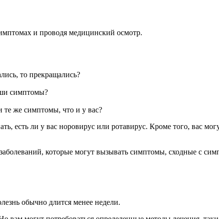
симптомах и проводя медицинский осмотр.
лись, то прекращались?
ваши симптомы?
 те же симптомы, что и у вас?
ать, есть ли у вас
норовирус
или ротавирус. Кроме того, вас мог
 заболеваний, которые могут вызывать симптомы, сходные с сим
олезнь обычно длится менее недели.
о вам могут потребоваться определенные методы лечения, такие