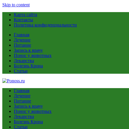
Skip to content
Карта сайта
Контакты
Политика конфиденциальности
Главная
Лечение
Питание
Запись к врачу
Понос у животных
Лекарства
Болезнь Крона
Статьи
Главная
Лечение
Питание
Запись к врачу
Понос у животных
Лекарства
Болезнь Крона
Статьи