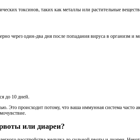
еских токсинов, таких как металлы или растительные вещества, 
но через один-два дня после попадания вируса в организм и м
ся до 10 дней.
ю. Это происходит потому, что ваша иммунная система часто а
амочувствие.
 рвоты или диареи?
легкого расстройства желудка до сильной рвоты и диареи. Неко