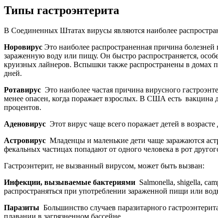
Типы гастроэнтерита
В Соединенных Штатах вирусы являются наиболее распростран
Норовирус
Это наиболее распространенная причина болезней 
зараженную воду или пищу. Он быстро распространяется, осо
круизных лайнеров. Вспышки также распространены в домах пре
дней.
Ротавирус
Это наиболее частая причина вирусного гастроэнтер
менее опасен, когда поражает взрослых. В США есть
вакцина 
процентов.
Аденовирус
Этот вирус чаще всего поражает детей в возрасте 
Астровирус
Младенцы и маленькие дети чаще заражаются астро
фекальных частицах попадают от одного человека в рот другог
Гастроэнтерит, не вызванный вирусом, может быть вызван:
Инфекции, вызываемые бактериями
Salmonella, shigella,
cam
распространяться при употреблении зараженной пищи или во
Паразиты
Большинство случаев паразитарного гастроэнтери
плавании в загрязненном бассейне.