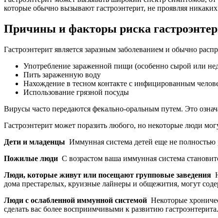
которые обычно вызывают гастроэнтерит, не проявляя никаких
Причины и факторы риска гастроэнтер
Гастроэнтерит является заразным заболеванием и обычно распр
Употребление зараженной пищи (особенно сырой или не
Пить зараженную воду
Нахождение в тесном контакте с инфицированным челов
Использование грязной посуды
Вирусы часто передаются фекально-оральным путем. Это означае
Гастроэнтерит может поразить любого, но некоторые люди могу
Дети и младенцы
Иммунная система детей еще не полностью р
Пожилые люди
С возрастом ваша иммунная система становит
Люди, которые живут или посещают групповые заведения
Н
дома престарелых, круизные лайнеры и общежития, могут соде
Люди с ослабленной иммунной системой
Некоторые хроничес
сделать вас более восприимчивыми к развитию гастроэнтерита