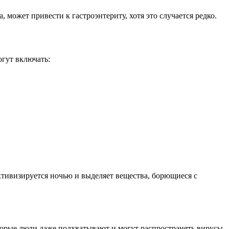
может привести к гастроэнтериту, хотя это случается редко.
огут включать:
ктивизируется ночью и выделяет вещества, борющиеся с
торые люди даже подхватывают и могут распространять вирусы,