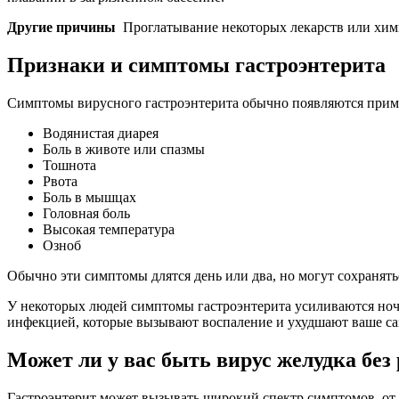
Другие причины
Проглатывание некоторых лекарств или химич
Признаки и симптомы гастроэнтерита
Симптомы вирусного гастроэнтерита обычно появляются пример
Водянистая диарея
Боль в животе или спазмы
Тошнота
Рвота
Боль в мышцах
Головная боль
Высокая температура
Озноб
Обычно эти симптомы длятся день или два, но могут сохранять
У некоторых людей симптомы гастроэнтерита усиливаются ночь
инфекцией, которые вызывают воспаление и ухудшают ваше с
Может ли у вас быть вирус желудка без
Гастроэнтерит может вызывать широкий спектр симптомов, от 