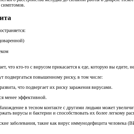
 симптомов.
ита
остраняется:
доваренной)
еком
т, что кто-то с вирусом прикасается к еде, которую вы едите, н
т подвергаться повышенному риску, в том числе:
азвита, что подвергает их риску заражения вирусами.
ся менее эффективной.
ахождение в тесном контакте с другими людьми может увеличить 
ржать вирусы и бактерии и способствовать их более легкому ра
кие заболевания, такие как
вирус иммунодефицита человека
(ВИ
.