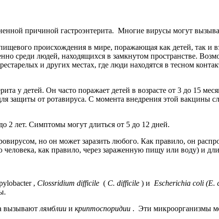
енной причиной гастроэнтерита. Многие вирусы могут вызывать
пищевого происхождения в мире, поражающая как детей, так и 
бенно среди людей, находящихся в замкнутом пространстве. Во
старелых и других местах, где люди находятся в тесном контак
ита у детей. Он часто поражает детей в возрасте от 3 до 15 мес
для защиты от ротавируса.
С момента внедрения этой вакцины с
до 2 лет. Симптомы могут длиться от 5 до 12 дней.
вирусом, но он может заразить любого. Как правило, он распро
о человека, как правило, через зараженную пищу или воду) и дли
pylobacter
,
Clossridium difficile
(
C. difficile
) и
Escherichia coli (E. 
ды.
та вызывают
лямблии
и
криптоспоридии
.
Эти микроорганизмы мо