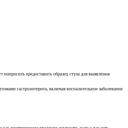
ут попросить предоставить образец стула для выявления
птомами гастроэнтерита, включая воспалительное заболевание
 как внутривенное введение жидкости, если у вас есть