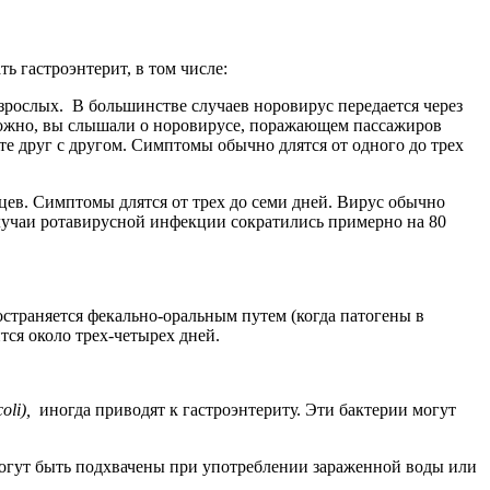
 гастроэнтерит, в том числе:
взрослых.
В большинстве случаев
норовирус
передается через
зможно, вы слышали о норовирусе, поражающем пассажиров
те друг с другом. Симптомы обычно длятся от одного до трех
яцев. Симптомы длятся от трех до семи дней. Вирус обычно
лучаи ротавирусной инфекции сократились примерно на 80
страняется фекально-оральным путем (когда патогены в
тся около трех-четырех дней.
coli),
иногда приводят к гастроэнтериту. Эти бактерии могут
гут быть подхвачены при употреблении зараженной воды или