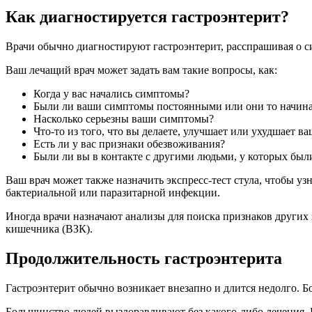
Как диагностируется гастроэнтерит?
Врачи обычно диагностируют гастроэнтерит, расспрашивая о 
Ваш лечащий врач может задать вам такие вопросы, как:
Когда у вас начались симптомы?
Были ли ваши симптомы постоянными или они то начина
Насколько серьезны ваши симптомы?
Что-то из того, что вы делаете, улучшает или ухудшает 
Есть ли у вас признаки обезвоживания?
Были ли вы в контакте с другими людьми, у которых были
Ваш врач может также назначить экспресс-тест стула, чтобы узн
бактериальной или паразитарной инфекции.
Иногда врачи назначают анализы для поиска признаков других
кишечника (ВЗК).
Продолжительность гастроэнтерита
Гастроэнтерит обычно возникает внезапно и длится недолго. Б
Большинство людей выздоравливают без какого-либо лечения. Н