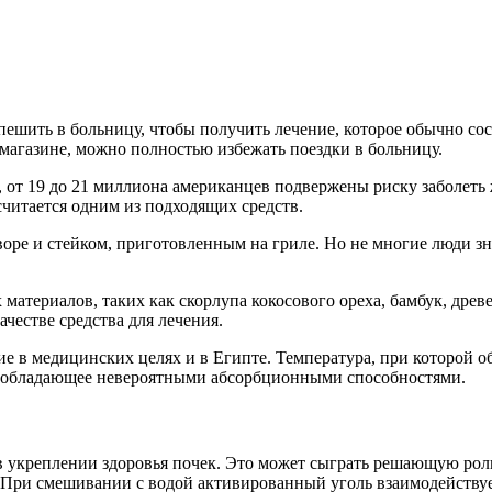
пешить в больницу, чтобы получить лечение, которое обычно со
 магазине, можно полностью избежать поездки в больницу.
 от 19 до 21 миллиона американцев подвержены риску заболеть
читается одним из подходящих средств.
воре и стейком, приготовленным на гриле. Но не многие люди з
териалов, таких как скорлупа кокосового ореха, бамбук, древес
честве средства для лечения.
ие в медицинских целях и в Египте. Температура, при которой 
, обладающее невероятными абсорбционными способностями.
укреплении здоровья почек. Это может сыграть решающую роль 
 При смешивании с водой активированный уголь взаимодействуе