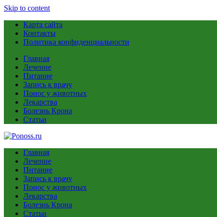
Skip to content
Карта сайта
Контакты
Политика конфиденциальности
Главная
Лечение
Питание
Запись к врачу
Понос у животных
Лекарства
Болезнь Крона
Статьи
Главная
Лечение
Питание
Запись к врачу
Понос у животных
Лекарства
Болезнь Крона
Статьи