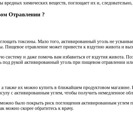
 вредных химических веществ, поглощает их и, следовательно, 
вом Отравлении ?
ощать токсины. Мало того, активированный уголь не усваиваетс
ины. Пищевое отравление может привести к вздутию живота и выз
истему и даже помочь вам избавиться от вздутия живота. Поэто
ать под рукой активированный уголь при пищевом отравлении ил
, а также их можно купить в ближайшем продуктовом магазине.
апсулу с активированным углем, чтобы получить немедленное обл
е можно было покрыть риск поглощения активированным углем п
к можно скорее обратитесь к врачу.