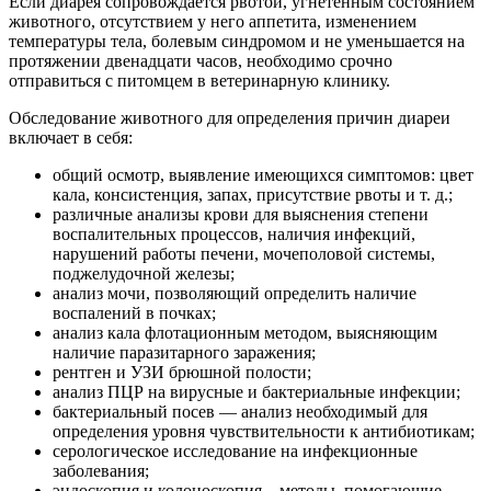
Если диарея сопровождается рвотой, угнетенным состоянием
животного, отсутствием у него аппетита, изменением
температуры тела, болевым синдромом и не уменьшается на
протяжении двенадцати часов, необходимо срочно
отправиться с питомцем в ветеринарную клинику.
Обследование животного для определения причин диареи
включает в себя:
общий осмотр, выявление имеющихся симптомов: цвет
кала, консистенция, запах, присутствие рвоты и т. д.;
различные анализы крови для выяснения степени
воспалительных процессов, наличия инфекций,
нарушений работы печени, мочеполовой системы,
поджелудочной железы;
анализ мочи, позволяющий определить наличие
воспалений в почках;
анализ кала флотационным методом, выясняющим
наличие паразитарного заражения;
рентген и УЗИ брюшной полости;
анализ ПЦР на вирусные и бактериальные инфекции;
бактериальный посев — анализ необходимый для
определения уровня чувствительности к антибиотикам;
серологическое исследование на инфекционные
заболевания;
эндоскопия и колоноскопия – методы, помогающие