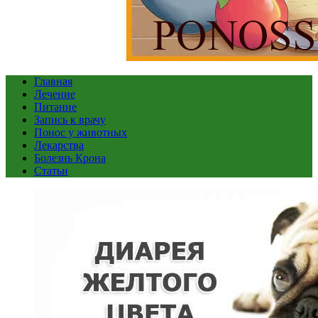
Главная
Лечение
Питание
Запись к врачу
Понос у животных
Лекарства
Болезнь Крона
Статьи