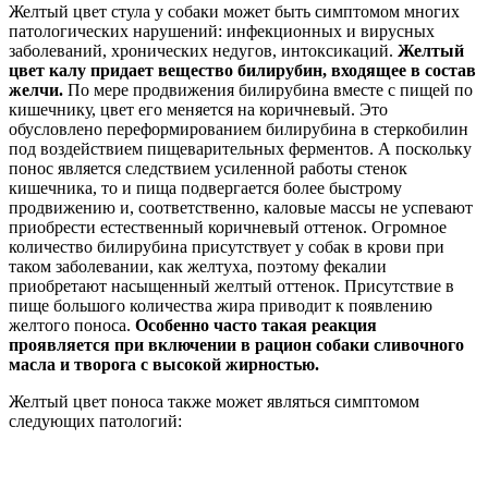
Желтый цвет стула у собаки может быть симптомом многих
патологических нарушений: инфекционных и вирусных
заболеваний, хронических недугов, интоксикаций.
Желтый
цвет калу придает вещество билирубин, входящее в состав
желчи.
По мере продвижения билирубина вместе с пищей по
кишечнику, цвет его меняется на коричневый. Это
обусловлено переформированием билирубина в стеркобилин
под воздействием пищеварительных ферментов. А поскольку
понос является следствием усиленной работы стенок
кишечника, то и пища подвергается более быстрому
продвижению и, соответственно, каловые массы не успевают
приобрести естественный коричневый оттенок. Огромное
количество билирубина присутствует у собак в крови при
таком заболевании, как желтуха, поэтому фекалии
приобретают насыщенный желтый оттенок. Присутствие в
пище большого количества жира приводит к появлению
желтого поноса.
Особенно часто такая реакция
проявляется при включении в рацион собаки сливочного
масла и творога с высокой жирностью.
Желтый цвет поноса также может являться симптомом
следующих патологий: