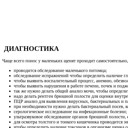
ДИАГНОСТИКА
Чаще всего понос у маленьких щенят проходит самостоятельно
проводится обследование маленького питомца;
обследование испражнений чтобы определить наличие гл
чтобы выявить воспалительный процесс, анемию, обезво
чтобы выявить нарушения в работе печени, почек и под
так же нужно делать общий анализ мочи, чтобы определи
надо делать рентген брюшной полости для оценки внутр
ПЦР анализ для выявления вирусных, бактериальных и п
при необходимости нужно делать бактериальный посев, к
серологическое исследование на инфекционные болезни;
ультразвуковое обследование органов брюшной полости, е
для осмотра толстого и тонкого кишечника проводится э
чтобы определить наличие токсинов в организме щенка о