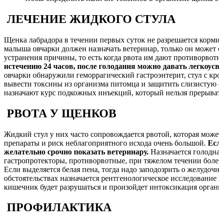
ЛЕЧЕНИЕ ЖИДКОГО СТУЛА
Щенка лабрадора в течении первых суток не разрешается корми
малыша овчарки должен назначать ветеринар, только он может о
устранения причины, то есть когда рвота им дают противорво
истечению 24 часов, после голодания можно давать легкоу
овчарки обнаружили геморрагический гастроэнтерит, стул с кр
вывести токсины из организма питомца и защитить слизистую 
назначают курс подкожных инъекций, который нельзя прерыват
РВОТА У ЩЕНКОВ
Жидкий стул у них часто сопровождается рвотой, которая може
препараты и риск неблагоприятного исхода очень большой.
Ес
желательно срочно показать ветеринару.
Назначается голодна
гастропротекторы, противорвотные, при тяжелом течении бол
Если выделяется белая пена, тогда надо заподозрить о желудо
обстоятельствах назначается рентгенологическое исследование
кишечник будет разрушаться и произойдет интоксикация орган
ПРОФИЛАКТИКА