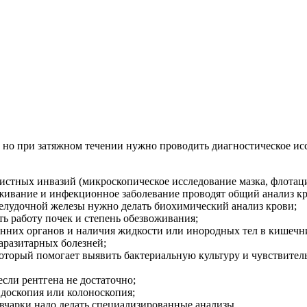
, но при затяжном течении нужно проводить диагностическое ис
истных инвазий (микроскопическое исследование мазка, флотац
живание и инфекционное заболевание проводят общий анализ кр
желудочной железы нужно делать биохимический анализ крови;
ть работу почек и степень обезвоживания;
енних органов и наличия жидкости или инородных тел в кишечн
аразитарных болезней;
оторый помогает выявить бактериальную культуру и чувствител
сли рентгена не достаточно;
ндоскопия или колоноскопия;
вчарки надо делать специализированные анализы.