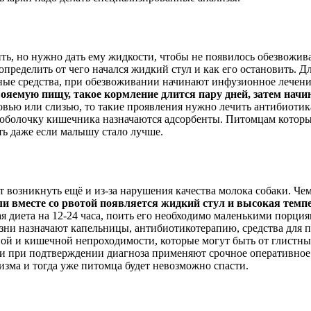
ть, но нужно дать ему жидкости, чтобы не появилось обезвожива
пределить от чего начался жидкий стул и как его остановить. Д
тные средства, при обезвоживании начинают инфузионное лечени
свояемую пищу, такое кормление длится пару дней, затем н
овью или слизью, то такие проявления нужно лечить антибиотик
оболочку кишечника назначаются адсорбенты. Питомцам которым
ь даже если малышу стало лучше.
т возникнуть ещё и из-за нарушения качества молока собаки. Че
ли вместе со рвотой появляется жидкий стул и высокая темпе
я диета на 12-24 часа, поить его необходимо маленькими порция
езни назначают капельницы, антибиотикотерапию, средства для
чной и кишечной непроходимости, которые могут быть от глистн
 и при подтверждении диагноза применяют срочное оперативное 
изма и тогда уже питомца будет невозможно спасти.