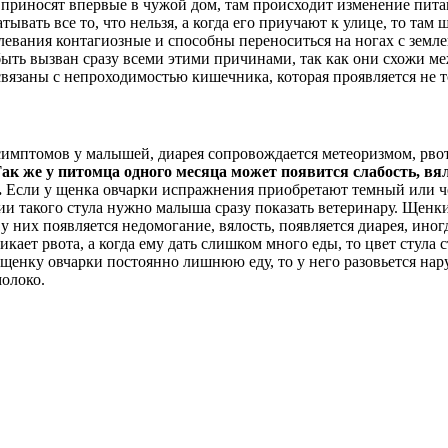
приносят впервые в чужой дом, там происходит изменение питан
ывать все то, что нельзя, а когда его приучают к улице, то там 
ания контагиозные и способны переноситься на ногах с землей 
ыть вызван сразу всеми этими причинами, так как они схожи ме
язаны с непроходимостью кишечника, которая проявляется не то
мптомов у малышей, диарея сопровождается метеоризмом, рвото
ак же у питомца одного месяца может появится слабость, вя
.
Если у щенка овчарки испражнения приобретают темный или че
 такого стула нужно малыша сразу показать ветеринару. Щенки 
 них появляется недомогание, вялость, появляется диарея, иног
ает рвота, а когда ему дать слишком много еды, то цвет стула с
енку овчарки постоянно лишнюю еду, то у него разовьется нару
молоко.