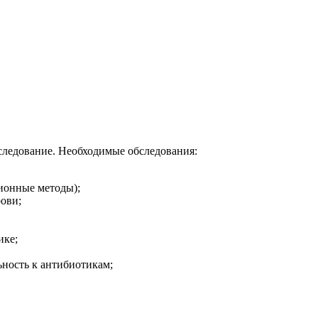
следование. Необходимые обследования:
ионные методы);
ови;
ике;
ьность к антибиотикам;