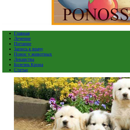
Главная
Лечение
Питание
Запись к врачу
Понос у животных
Лекарства
Болезнь Крона
Статьи