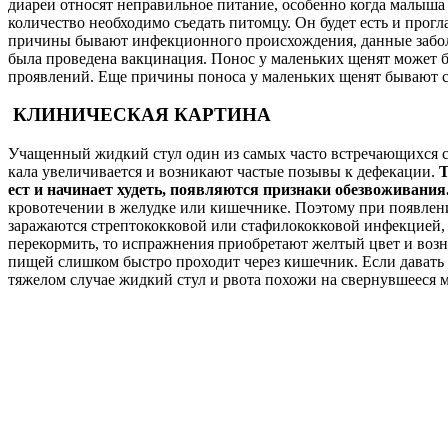
диареи относят неправильное питание, особенно когда малыша 
количество необходимо съедать питомцу. Он будет есть и проглат
причины бывают инфекционного происхождения, данные заболев
была проведена вакцинация. Понос у маленьких щенят может б
проявлений. Еще причины поноса у маленьких щенят бывают св
КЛИНИЧЕСКАЯ КАРТИНА
Учащенный жидкий стул один из самых часто встречающихся си
кала увеличивается и возникают частые позывы к дефекации.
Т
ест и начинает худеть, появляются признаки обезвоживания
кровотечении в желудке или кишечнике. Поэтому при появлении
заражаются стрептококковой или стафилококковой инфекцией, у
перекормить, то испражнения приобретают желтый цвет и возник
пищей слишком быстро проходит через кишечник. Если давать щ
тяжелом случае жидкий стул и рвота похожи на свернувшееся 