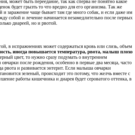
ия, может быть переедание, так как сперва не понятно какое
щенок будет грызть то что вредно для его организма. Так же
и заражение чаще бывает там где много собак, и если даже им
жду собой и лечение начинается незамедлительно после первых
лько диареей, но и рвотой.
й, в испражнениях может содержаться кровь или слизь, объем
лость, иногда повышается температура, рвота, малыш плохо
рный цвет, то нужно сразу подумать о внутреннем
овчарки после рождения, особенно в первые два месяца, часто
да рвота и развивается энтерит. Если малыша овчарки
тановится зеленый, происходит это потому, что желчь вместе с
шение работы кишечника и диарея будет сероватого оттенка, в