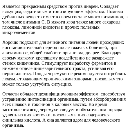
Является прекрасным средством против диареи. Обладает
вяжущим, седативным и тонизирующим эффектом. Помимо
дубильных веществ имеет в своем составе много витаминов, в
том числе витамин С. В мякоти ягод также много сахарозы,
глюкозы, лимонной кислоты и прочих полезных
микроэлементов.
Хорошо подходит для лечебного питания людей проходящих
восстановительный период после тяжелых болезней, при
авитаминозе, общей слабости организма, диарее. Благодаря
своему мягкому, крепящему воздействию не раздражает
стенок кишечника. Стимулирует выработку ферментов в
нижнем отделе пищеварительного тракта, усиливая его
перистальтику. Плоды черемухи не рекомендуется потреблять
людям, страдающим хроническими запорами, поскольку это
может только усугубить ситуацию.
Отчасти обладает дезинфицирующим эффектом, способствуя
устранению интоксикации организма, путем абсорбирования
всех шлаков и токсинов в каловых массах. Во время
заготовления ягод черемухи следует в обязательном порядке
удалять из них косточки, поскольку в них содержится
синильная кислота. А она является ядом для человеческого
организма.