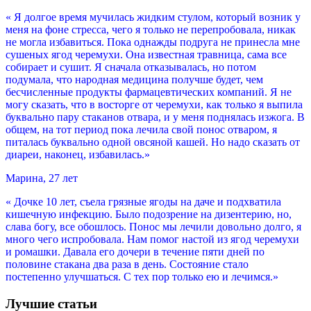
« Я долгое время мучилась жидким стулом, который возник у
меня на фоне стресса, чего я только не перепробовала, никак
не могла избавиться. Пока однажды подруга не принесла мне
сушеных ягод черемухи. Она известная травница, сама все
собирает и сушит. Я сначала отказывалась, но потом
подумала, что народная медицина получше будет, чем
бесчисленные продукты фармацевтических компаний. Я не
могу сказать, что в восторге от черемухи, как только я выпила
буквально пару стаканов отвара, и у меня поднялась изжога. В
общем, на тот период пока лечила свой понос отваром, я
питалась буквально одной овсяной кашей. Но надо сказать от
диареи, наконец, избавилась.»
Марина, 27 лет
« Дочке 10 лет, съела грязные ягоды на даче и подхватила
кишечную инфекцию. Было подозрение на дизентерию, но,
слава богу, все обошлось. Понос мы лечили довольно долго, я
много чего испробовала. Нам помог настой из ягод черемухи
и ромашки. Давала его дочери в течение пяти дней по
половине стакана два раза в день. Состояние стало
постепенно улучшаться. С тех пор только ею и лечимся.»
Лучшие статьи