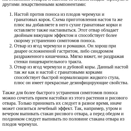
другими лекарственными компонентами:
Настой против поноса из плодов черемухи и
гранатовых корок. Схема приготовления настоя та же
плюс вы добавляете в него сухие гранатовые корки и
оставляете также настаиваться. Этот отвар обладает
двойным вяжущим эффектом и способствует более
скорому устранению симптомов поноса.
Отвар из ягод черемухи и ромашки. Он хорош при
диарее осложненной гастритом, либо синдромом
раздраженного кишечника. Мягко вяжет, не раздражая
стенки пищеварительного тракта.
Отвар из ягод черемухи и дубовой коры. Данный настой
так же как и настой с гранатовыми корками
способствует быстрой нормализации жидкого стула,
плюс он имеет прекрасные дезинфицирующие свойства.
Также для более быстрого устранения симптомов поноса
можно сочетать прием настойки из этого растения и рисового
отвара. Только принимать их следует в разное время, иначе
может снизиться лечебный эффект. Так, например, утром и
вечером выпивать стакан рисового отвара, а перед обедом и
полдником следует выпивать по половине стакана отвара из
плодов черемухи.