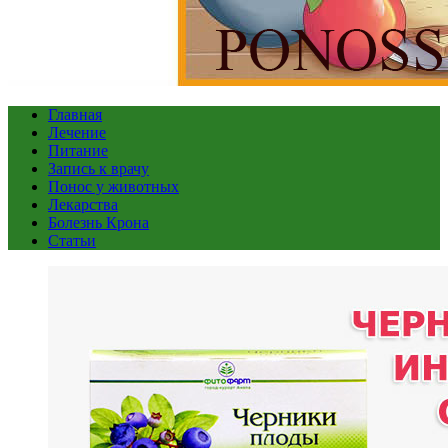
Главная
Лечение
Питание
Запись к врачу
Понос у животных
Лекарства
Болезнь Крона
Статьи