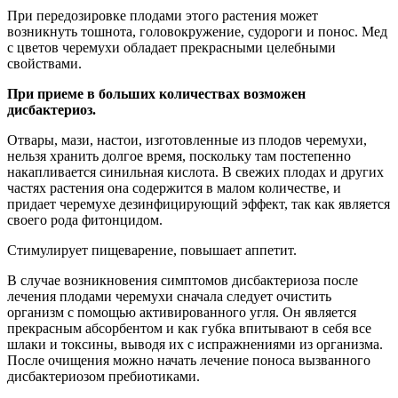
При передозировке плодами этого растения может
возникнуть тошнота, головокружение, судороги и понос. Мед
с цветов черемухи обладает прекрасными целебными
свойствами.
При приеме в больших количествах возможен
дисбактериоз.
Отвары, мази, настои, изготовленные из плодов черемухи,
нельзя хранить долгое время, поскольку там постепенно
накапливается синильная кислота. В свежих плодах и других
частях растения она содержится в малом количестве, и
придает черемухе дезинфицирующий эффект, так как является
своего рода фитонцидом.
Стимулирует пищеварение, повышает аппетит.
В случае возникновения симптомов дисбактериоза после
лечения плодами черемухи сначала следует очистить
организм с помощью активированного угля. Он является
прекрасным абсорбентом и как губка впитывают в себя все
шлаки и токсины, выводя их с испражнениями из организма.
После очищения можно начать лечение поноса вызванного
дисбактериозом пребиотиками.