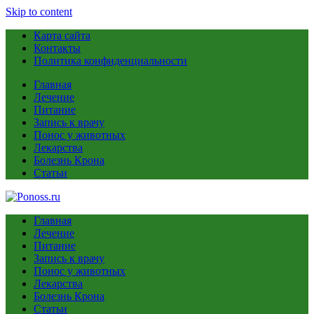
Skip to content
Карта сайта
Контакты
Политика конфиденциальности
Главная
Лечение
Питание
Запись к врачу
Понос у животных
Лекарства
Болезнь Крона
Статьи
Главная
Лечение
Питание
Запись к врачу
Понос у животных
Лекарства
Болезнь Крона
Статьи