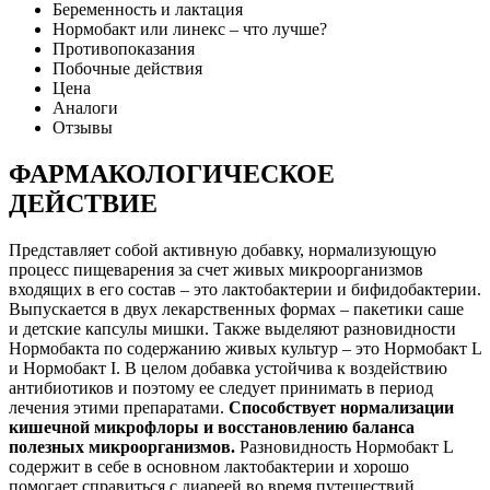
Беременность и лактация
Нормобакт или линекс – что лучше?
Противопоказания
Побочные действия
Цена
Аналоги
Отзывы
ФАРМАКОЛОГИЧЕСКОЕ
ДЕЙСТВИЕ
Представляет собой активную добавку, нормализующую
процесс пищеварения за счет живых микроорганизмов
входящих в его состав – это лактобактерии и бифидобактерии.
Выпускается в двух лекарственных формах – пакетики саше
и детские капсулы мишки. Также выделяют разновидности
Нормобакта по содержанию живых культур – это Нормобакт L
и Нормобакт I. В целом добавка устойчива к воздействию
антибиотиков и поэтому ее следует принимать в период
лечения этими препаратами.
Способствует нормализации
кишечной микрофлоры и восстановлению баланса
полезных микроорганизмов.
Разновидность Нормобакт L
содержит в себе в основном лактобактерии и хорошо
помогает справиться с диареей во время путешествий.