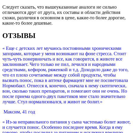
Следует сказать, что вышеуказанные аналоги не сильно
отличаются друг от друга, их составы и области действия
схожи, различия в основном в цене, какие-то более дорогие,
какие-то более дешевые.
ОТЗЫВЫ
« Еще с детских лет мучаюсь постоянными хроническими
запорами, которые у меня возникают на фоне стресса. Стоит
чуть-чуть понервничать и все, как говорится, в животе все
заклинивает. Чего только не пил, лечился и народными
средствами, кефиром, ряженкой и т.д. Доходило даже до того,
что ел плохо сочетаемые между собой продукты, чтобы
вызвать понос, пока в аптеке фармацевт мне не посоветовала
Нормобакт. Отнесся я, конечно, сначала к нему скептически,
вон, сколько таких препаратов, и помогают они не очень. Но
после приема одного-двух пакетиков мне стало значительно
лучше. Стул нормализовался, и живот не болит.»
Максим, 41 год
« Из-за неправильного питания у сына частенько болит живот,
и случается понос. Особенно последнее время. Когда я ему
говорю, чтобы последил за питанием и исключил вредную