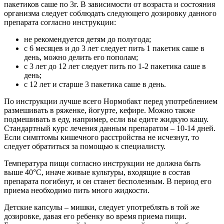
пакетиков саше по 3г. В зависимости от возраста и состояния
организма следует соблюдать следующего дозировку данного
препарата согласно инструкции:
не рекомендуется детям до полугода;
с 6 месяцев и до 3 лет следует пить 1 пакетик саше в
день, можно делить его пополам;
с 3 лет до 12 лет следует пить по 1-2 пакетика саше в
день;
с 12 лет и старше 3 пакетика саше в день.
По инструкции лучше всего Нормобакт перед употреблением
размешивать в ряженке, йогурте, кефире. Можно также
подмешивать в еду, например, если вы едите жидкую кашу.
Стандартный курс лечения данным препаратом – 10-14 дней.
Если симптомы кишечного расстройства не исчезнут, то
следует обратиться за помощью к специалисту.
Температура пищи согласно инструкции не должна быть
выше 40°С, иначе живые культуры, входящие в состав
препарата погибнут, и он станет бесполезным. В период его
приема необходимо пить много жидкости.
Детские капсулы – мишки, следует употреблять в той же
дозировке, давая его ребенку во время приема пищи.