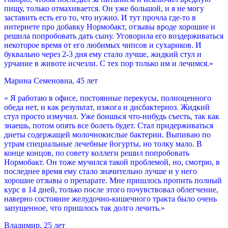
пищу, только отмахивается. Он уже большой, и я не могу
заставить есть его то, что нужно. И тут прочла где-то в
интернете про добавку Нормобакт, отзывы вроде хорошие и
решила попробовать дать сыну. Уговорила его воздерживаться
некоторое время от его любимых чипсов и сухариков. И
буквально через 2-3 дня ему стало лучше, жидкий стул и
урчание в животе исчезли. С тех пор только им и лечимся.»
Марина Семеновна, 45 лет
« Я работаю в офисе, постоянные перекусы, полноценного
обеда нет, и как результат, изжога и дисбактериоз. Жидкий
стул просто измучил. Уже боишься что-нибудь съесть, так как
знаешь, потом опять все болеть будет. Стал придерживаться
диеты содержащей молочнокислые бактерии. Выпиваю по
утрам специальные лечебные йогурты, но толку мало. В
конце концов, по совету коллеги решил попробовать
Нормобакт. Он тоже мучился такой проблемой, но, смотрю, в
последнее время ему стало значительно лучше и у него
хорошие отзывы о препарате. Мне пришлось пропить полный
курс в 14 дней, только после этого почувствовал облегчение,
наверно состояние желудочно-кишечного тракта было очень
запущенное, что пришлось так долго лечить.»
Владимир, 25 лет