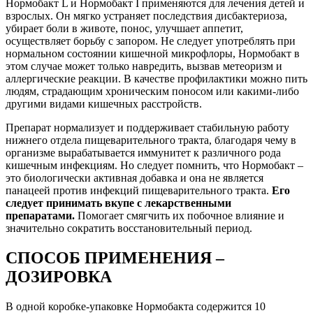
Нормобакт L и Нормобакт I применяются для лечения детей и
взрослых. Он мягко устраняет последствия дисбактериоза,
убирает боли в животе, понос, улучшает аппетит,
осуществляет борьбу с запором. Не следует употреблять при
нормальном состоянии кишечной микрофлоры, Нормобакт в
этом случае может только навредить, вызвав метеоризм и
аллергические реакции. В качестве профилактики можно пить
людям, страдающим хроническим поносом или какими-либо
другими видами кишечных расстройств.
Препарат нормализует и поддерживает стабильную работу
нижнего отдела пищеварительного тракта, благодаря чему в
организме вырабатывается иммунитет к различного рода
кишечным инфекциям. Но следует помнить, что Нормобакт –
это биологически активная добавка и она не является
панацеей против инфекций пищеварительного тракта.
Его
следует принимать вкупе с лекарственными
препаратами.
Помогает смягчить их побочное влияние и
значительно сократить восстановительный период.
СПОСОБ ПРИМЕНЕНИЯ –
ДОЗИРОВКА
В одной коробке-упаковке Нормобакта содержится 10