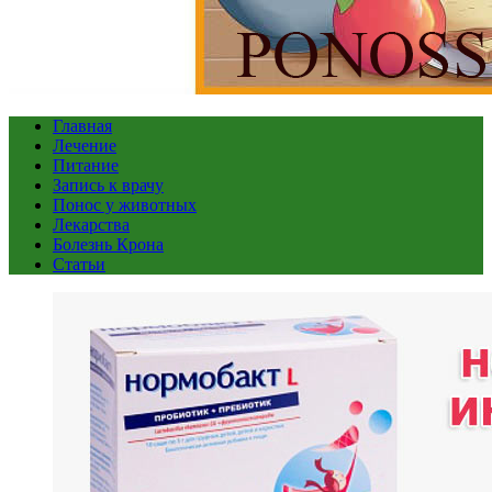
Главная
Лечение
Питание
Запись к врачу
Понос у животных
Лекарства
Болезнь Крона
Статьи