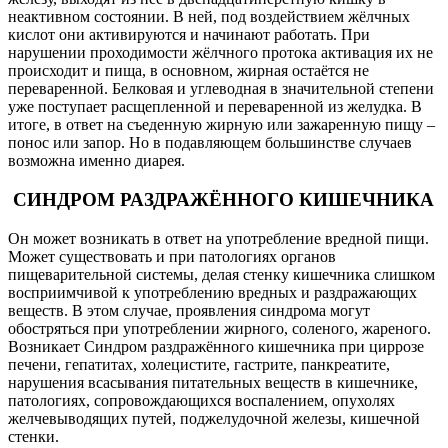
неактивном состоянии. В ней, под воздействием жёлчных
кислот они активируются и начинают работать. При
нарушении проходимости жёлчного протока активация их не
происходит и пища, в основном, жирная остаётся не
переваренной. Белковая и углеводная в значительной степени
уже поступает расщепленной и переваренной из желудка. В
итоге, в ответ на съеденную жирную или зажаренную пищу –
понос или запор. Но в подавляющем большинстве случаев
возможна именно диарея.
СИНДРОМ РАЗДРАЖЁННОГО КИШЕЧНИКА
Он может возникать в ответ на употребление вредной пищи.
Может существовать и при патологиях органов
пищеварительной системы, делая стенку кишечника слишком
восприимчивой к употреблению вредных и раздражающих
веществ. В этом случае, проявления синдрома могут
обостряться при употреблении жирного, соленого, жареного.
Возникает Синдром раздражённого кишечника при циррозе
печени, гепатитах, холецистите, гастрите, панкреатите,
нарушения всасывания питательных веществ в кишечнике,
патологиях, сопровождающихся воспалением, опухолях
желчевыводящих путей, поджелудочной железы, кишечной
стенки.