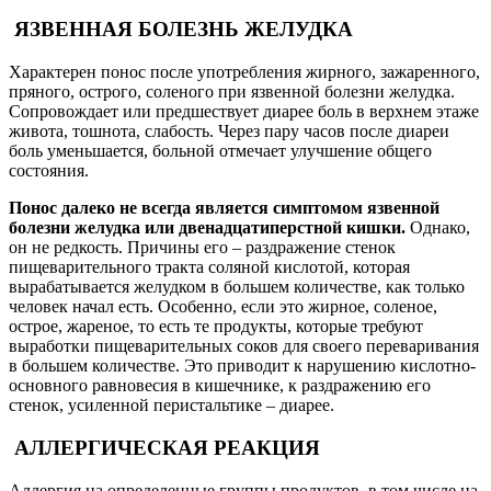
ЯЗВЕННАЯ БОЛЕЗНЬ ЖЕЛУДКА
Характерен понос после употребления жирного, зажаренного,
пряного, острого, соленого при язвенной болезни желудка.
Сопровождает или предшествует диарее боль в верхнем этаже
живота, тошнота, слабость. Через пару часов после диареи
боль уменьшается, больной отмечает улучшение общего
состояния.
Понос далеко не всегда является симптомом язвенной
болезни желудка или двенадцатиперстной кишки.
Однако,
он не редкость. Причины его – раздражение стенок
пищеварительного тракта соляной кислотой, которая
вырабатывается желудком в большем количестве, как только
человек начал есть. Особенно, если это жирное, соленое,
острое, жареное, то есть те продукты, которые требуют
выработки пищеварительных соков для своего переваривания
в большем количестве. Это приводит к нарушению кислотно-
основного равновесия в кишечнике, к раздражению его
стенок, усиленной перистальтике – диарее.
АЛЛЕРГИЧЕСКАЯ РЕАКЦИЯ
Аллергия на определенные группы продуктов, в том числе на