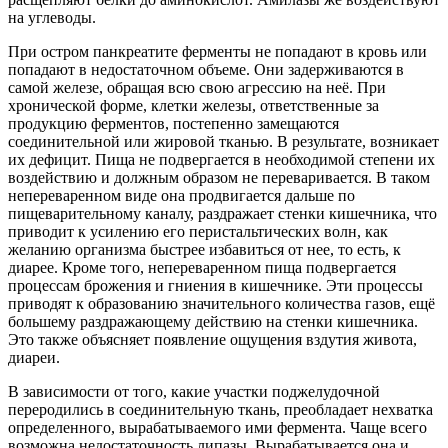
на углеводы.
При остром панкреатите ферменты не попадают в кровь или
попадают в недостаточном объеме. Они задерживаются в
самой железе, обращая всю свою агрессию на неё. При
хронической форме, клетки железы, ответственные за
продукцию ферментов, постепенно замещаются
соединительной или жировой тканью. В результате, возникает
их дефицит. Пища не подвергается в необходимой степени их
воздействию и должным образом не переваривается. В таком
непереваренном виде она продвигается дальше по
пищеварительному каналу, раздражает стенки кишечника, что
приводит к усилению его перистальтических волн, как
желанию организма быстрее избавиться от нее, то есть, к
диарее. Кроме того, непереваренном пища подвергается
процессам брожения и гниения в кишечнике. Эти процессы
приводят к образованию значительного количества газов, ещё
большему раздражающему действию на стенки кишечника.
Это также объясняет появление ощущения вздутия живота,
диареи.
В зависимости от того, какие участки поджелудочной
переродились в соединительную ткань, преобладает нехватка
определенного, вырабатываемого ими фермента. Чаще всего
возможна недостаточность липазы. Вырабатывается она и