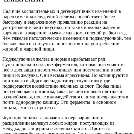
Наличие воспалительных и дегенеративных изменений в
паренхиме поджелудочной железы способствует более
быстрому и выраженному проявлению реакции на
употребление таких вкусных, но таких вредных жареной
картошки, зажаренного мяса с сальцом, соленой рыбки и т.д.
Чем тяжелее патологические изменения в поджелудочной, тем
больше шансов получить понос в ответ на употребление
жирной и жареной пищи.
Поджелудочная железа в норме вырабатывает ряд
функционально сильных ферментов, которые поступают из
неё в двенадцатиперстную кишку при поступлении в неё
пищи из желудка. Они весьма агрессивны. Но активируются
они только выйдя в двенадцатиперстную кишку, где
подвергаются воздействию жёлчных кислот. Любая пища,
поступающая в организм, какая бы она ни была плотная и
разнообразная, после взаимодействия с ними превращается в
почти однородную кашицу. Эти ферменты, в основном,
липаза, амилаза, протеаза.
Функция липазы заключается в переваривании и
расщеплении молекул любых жиров, поступающих из
желудка, до глицерина и желчных кислот. Протеазы
расщепляют белки до аминокислот. Амилазы же воздействуют