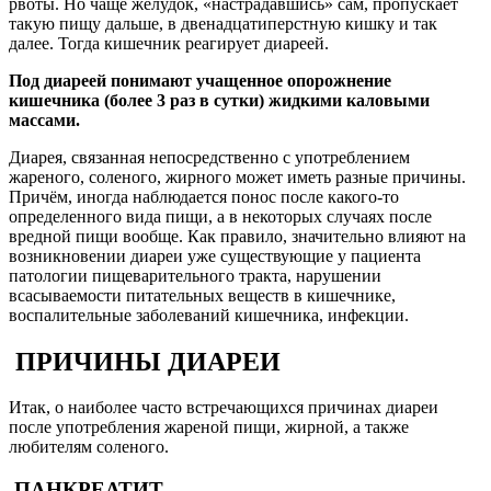
рвоты. Но чаще желудок, «настрадавшись» сам, пропускает
такую пищу дальше, в двенадцатиперстную кишку и так
далее. Тогда кишечник реагирует диареей.
Под диареей понимают учащенное опорожнение
кишечника (более 3 раз в сутки) жидкими каловыми
массами.
Диарея, связанная непосредственно с употреблением
жареного, соленого, жирного может иметь разные причины.
Причём, иногда наблюдается понос после какого-то
определенного вида пищи, а в некоторых случаях после
вредной пищи вообще. Как правило, значительно влияют на
возникновении диареи уже существующие у пациента
патологии пищеварительного тракта, нарушении
всасываемости питательных веществ в кишечнике,
воспалительные заболеваний кишечника, инфекции.
ПРИЧИНЫ ДИАРЕИ
Итак, о наиболее часто встречающихся причинах диареи
после употребления жареной пищи, жирной, а также
любителям соленого.
ПАНКРЕАТИТ