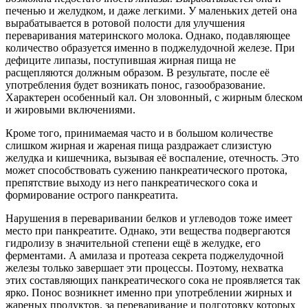
печенью и желудком, и даже легкими. У маленьких детей она
вырабатывается в ротовой полости для улучшения
переваривания материнского молока. Однако, подавляющее
количество образуется именно в поджелудочной железе. При
дефиците липазы, поступившая жирная пища не
расщепляются должным образом. В результате, после её
употребления будет возникать понос, газообразование.
Характерен особенный кал. Он зловонный, с жирным блеском
и жировыми включениями.
Кроме того, принимаемая часто и в большом количестве
слишком жирная и жареная пища раздражает слизистую
желудка и кишечника, вызывая её воспаление, отечность. Это
может способствовать сужению панкреатического протока,
препятствие выходу из него панкреатического сока и
формирование острого панкреатита.
Нарушения в переваривании белков и углеводов тоже имеет
место при панкреатите. Однако, эти вещества подвергаются
гидролизу в значительной степени ещё в желудке, его
ферментами. А амилаза и протеаза секрета поджелудочной
железы только завершает эти процессы. Поэтому, нехватка
этих составляющих панкреатического сока не проявляется так
ярко. Понос возникнет именно при употреблении жирных и
жареных продуктов, за переваривание и подготовку которых